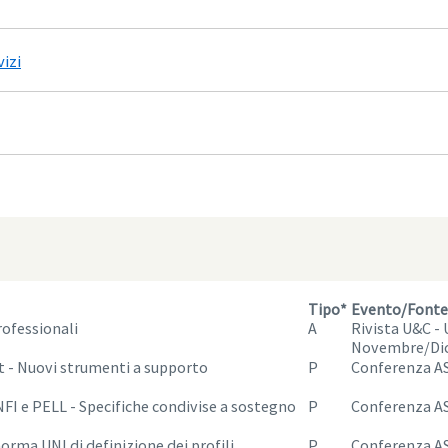
izi
Tipo*
Evento/Fonte
rofessionali
A
Rivista U&C - 
Novembre/Dic
 - Nuovi strumenti a supporto
P
Conferenza A
NFI e PELL - Specifiche condivise a sostegno
P
Conferenza A
orma UNI di definizione dei profili
P
Conferenza A