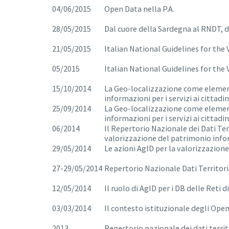
04/06/2015
Open Data nella P.A.
28/05/2015
Dal cuore della Sardegna al RNDT, da
21/05/2015
Italian National Guidelines for the
05/2015
Italian National Guidelines for the
15/10/2014
La Geo-localizzazione come element
informazioni per i servizi ai cittadin
25/09/2014
La Geo-localizzazione come element
informazioni per i servizi ai cittadin
06/2014
Il Repertorio Nazionale dei Dati Terr
valorizzazione del patrimonio inf
29/05/2014
Le azioni AgID per la valorizzazion
27-29/05/2014
Repertorio Nazionale Dati Territori
12/05/2014
Il ruolo di AgID per i DB delle Reti d
03/03/2014
Il contesto istituzionale degli Ope
2013
Repertorio nazionale dei dati territ