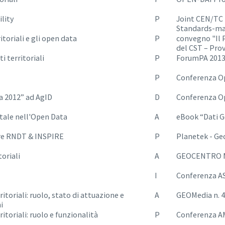
ility
P
Joint CEN/TC 
Standards-ma
itoriali e gli open data
P
convegno "Il 
del CST – Prov
 territoriali
P
ForumPA 201
P
Conferenza O
 2012” ad AgID
D
Conferenza O
gitale nell'Open Data
A
eBook “Dati Ge
tere RNDT & INSPIRE
P
Planetek - Ge
oriali
A
GEOCENTRO Ma
I
Conferenza A
itoriali: ruolo, stato di attuazione e
A
GEOMedia n. 
i
itoriali: ruolo e funzionalità
P
Conferenza A