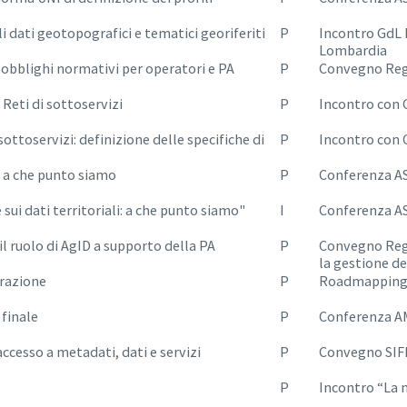
i dati geotopografici e tematici georiferiti
P
Incontro GdL 
Lombardia
 obblighi normativi per operatori e PA
P
Convegno Reg
: Reti di sottoservizi
P
Incontro con 
sottoservizi: definizione delle specifiche di
P
Incontro con 
i: a che punto siamo
P
Conferenza A
ui dati territoriali: a che punto siamo"
I
Conferenza A
T, il ruolo di AgID a supporto della PA
P
Convegno Regi
la gestione de
razione
P
Roadmapping 
 finale
P
Conferenza A
’accesso a metadati, dati e servizi
P
Convegno SIF
P
Incontro “La 