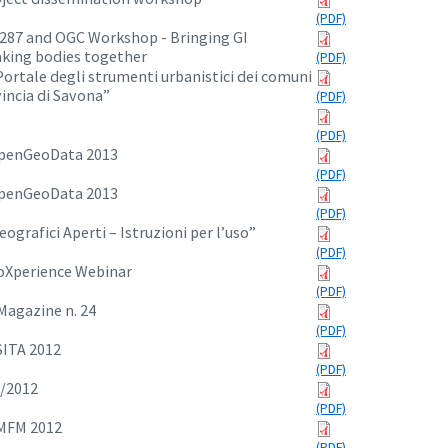
287 and OGC Workshop - Bringing GI
king bodies together
Portale degli strumenti urbanistici dei comuni
incia di Savona”
3
penGeoData 2013
penGeoData 2013
ografici Aperti – Istruzioni per l’uso”
oXperience Webinar
gazine n. 24
SITA 2012
4/2012
MFM 2012