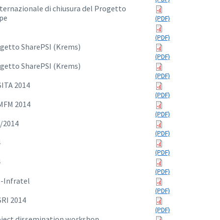
ternazionale di chiusura del Progetto
ope
5
getto SharePSI (Krems)
getto SharePSI (Krems)
SITA 2014
MFM 2014
2/2014
4
4
-Infratel
SRI 2014
ject dissemination workshop