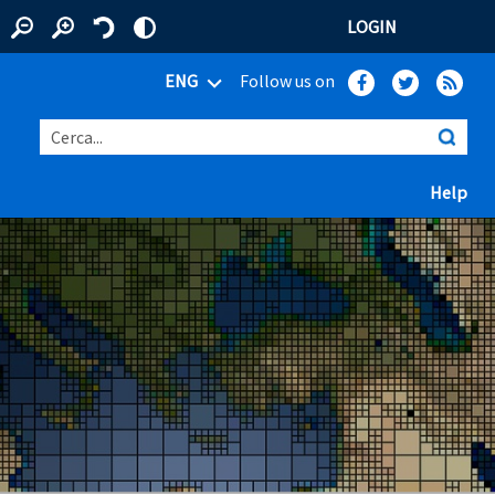
LOGIN
ENG
Follow us on
Cerca...
(ap
Help
 window)