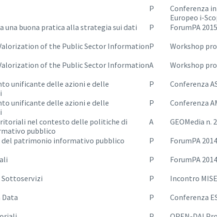
P
Conferenza in
Europeo i-Sc
 una buona pratica alla strategia sui dati
P
ForumPA 201
 Valorization of the Public Sector Information
P
Workshop pro
 Valorization of the Public Sector Information
A
Workshop pro
o unificante delle azioni e delle
P
Conferenza A
i
o unificante delle azioni e delle
P
Conferenza A
i
itoriali nel contesto delle politiche di
A
GEOMedia n. 
ormativo pubblico
e del patrimonio informativo pubblico
P
ForumPA 201
ali
P
ForumPA 201
i Sottoservizi
P
Incontro MISE
n Data
P
Conferenza E
oriali
P
OPEN-DAI Pro