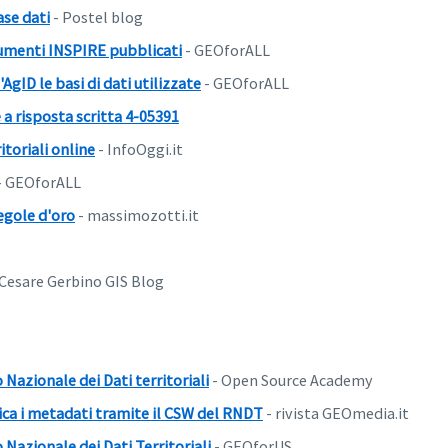
ase dati
- Postel blog
cumenti INSPIRE pubblicati
- GEOforALL
AgID le basi di dati utilizzate
- GEOforALL
a risposta scritta 4-05391
ritoriali online
- InfoOggi.it
- GEOforALL
egole d'oro
- massimozotti.it
 Cesare Gerbino GIS Blog
 Nazionale dei Dati territoriali
- Open Source Academy
ica i metadati tramite il CSW del RNDT
- rivista GEOmedia.it
 Nazionale dei Dati Territoriali
- GEOforUS