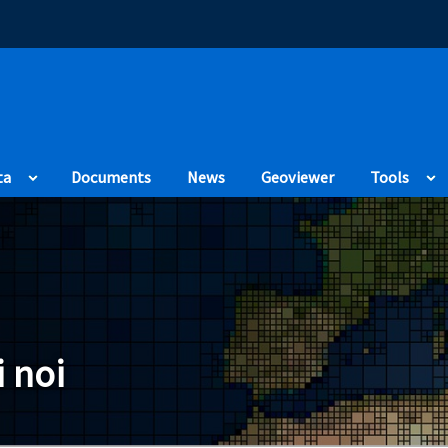
(Opens in a new
ta
Documents
News
Geoviewer
Tools
i noi