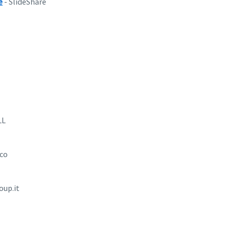
e
- SlideShare
LL
co
oup.it