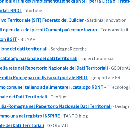
ponibili ai fini dell'implementazione di un SIT per la Città di Tricas
adati RNDT
- YouTube
vo Territoriale (SIT) Federato del Guilcier
- Sardinia Innovation
li open data dei piccoli Comuni può creare lavoro
- EconomyUp.it
on il SIT
- BitMAP
ione dei dati territoriali
- SardegnaRicerche
atalogo nazionale dei dati territoriali
- saperi.forumpa.it
la rete del Repertorio Nazionale dei Dati Territoriali
- GEOforA
ll'Emilia Romagna condiviso sul portale RNDT
- geoportale ER
primo comune Italiano ad alimentare il catalogo RDNT
- TTecnologi
ale dei Dati Territoriali
- GeoNue
ilia-Romagna nel Repertorio Nazionale Dati Territoriali
- Dedagr
remmo una nel registro INSPIRE
- TANTO blog
e dei Dati Territoriali
- GEOforALL