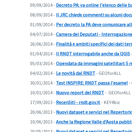
09/09/2014 -
Decreto PA: va online l'elenco delle b
08/09/2014 -
Il JRC chiede commenti su alcuni do
01/09/2014 -
Per decreto la PA deve comunicare all'
04/07/2014 -
Camera dei Deputati - Interrogazione 
26/06/2014 -
Finalità e ambiti specifici dei dati ter
01/04/2014 -
Il RNDT interrogabile anche da QGIS
05/03/2014 -
Opendata da immagini satellitari: 5 r
04/02/2014 -
Le novità dal RNDT
- GEOforALL
30/01/2014 -
Test INSPIRE: RNDT passa l'esame!
-
10/01/2014 -
Nuovo report del RNDT
- GEOforALL
17/09/2013 -
RecenSiti - rndt.gov.it
- KEY4biz
20/06/2013 -
Nuovi dataset e servizi nel Repertorio
10/06/2013 -
Anche la Regione Valle d'Aosta pubbl
20/05/2013 -
Nuovi dataset e servizi nel Repertorio