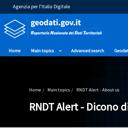
(Opens in a new window)
Agenzia per l'Italia Digitale
Home
Main topics
Advanced search
Geoda
Home
Main topics
RNDT Alert - About us
RNDT Alert - Dicono d