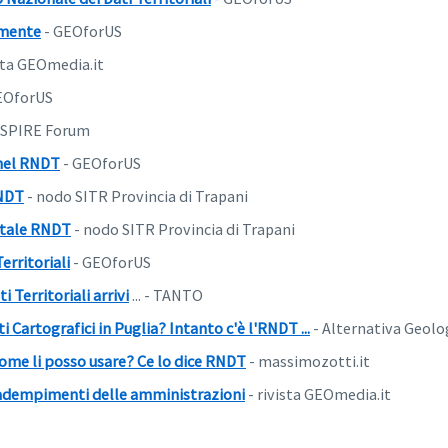
amente
- GEOforUS
sta GEOmedia.it
EOforUS
NSPIRE Forum
 nel RNDT
- GEOforUS
RNDT
- nodo SITR Provincia di Trapani
rtale RNDT
- nodo SITR Provincia di Trapani
erritoriali
- GEOforUS
 Territoriali arrivi
... - TANTO
 Cartografici in Puglia? Intanto c'è l'RNDT ...
- Alternativa Geolo
e come li posso usare? Ce lo dice RNDT
- massimozotti.it
e adempimenti delle amministrazioni
- rivista GEOmedia.it