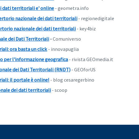
dati territoriali e' online
- geometra.info
ertorio nazionale dei dati territoriali
- regionedigitale
torio nazionale dei dati territoriali
- key4biz
le dei Dati Territoriali
-
Comuniverso
ali: ora basta un click
- innovapuglia
lo per l'informazione geografica
- rivista GEOmedia.it
onale dei Dati Territoriali (RNDT)
- GEOforUS
ali: il portale è online!
- blog cesaregerbino
ale dei dati territoriali
- scoop