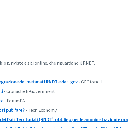
 blog, riviste e siti online, che riguardano il RNDT.
ntegrazione dei metadati RNDT e dati.gov
- GEOforALL
li
- Cronache E-Government
ta
- ForumPA
 si può fare?
- Tech Economy
dei Dati Territoriali (RNDT): obbligo per le amministrazioni e opp