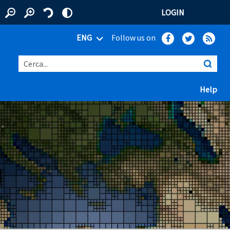
LOGIN
ENG
Follow us on
Cerca...
(ap
Help
 window)