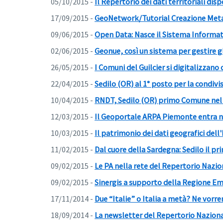
05/10/2015 -
Il Repertorio dei dati territoriali dis
17/09/2015 -
GeoNetwork/Tutorial Creazione Met
09/06/2015 -
Open Data: Nasce il Sistema Informati
02/06/2015 -
Geonue, così un sistema per gestire g
26/05/2015 -
I Comuni del Guilcier si digitalizzano c
22/04/2015 -
Sedilo (OR) al 1° posto per la condivis
10/04/2015 -
RNDT, Sedilo (OR) primo Comune nel c
12/03/2015 -
Il Geoportale ARPA Piemonte entra nel
10/03/2015 -
Il patrimonio dei dati geografici de
11/02/2015 -
Dal cuore della Sardegna: Sedilo il 
09/02/2015 -
Le PA nella rete del Repertorio Nazion
09/02/2015 -
Sinergis a supporto della Regione Em
17/11/2014 -
Due “Italie” o Italia a metà? Ne vor
18/09/2014 -
La newsletter del Repertorio Nazional