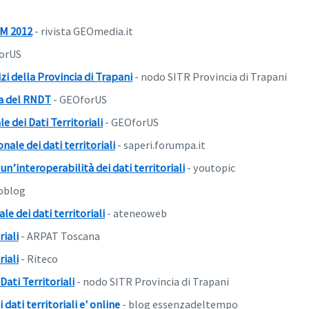
FM 2012
- rivista GEOmedia.it
orUS
izi della Provincia di Trapani
- nodo SITR Provincia di Trapani
a del RNDT
- GEOforUS
e dei Dati Territoriali
- GEOforUS
nale dei dati territoriali
- saperi.forumpa.it
n’interoperabilità dei dati territoriali
- youtopic
oblog
e dei dati territoriali
- ateneoweb
iali
- ARPAT Toscana
iali
- Riteco
ati Territoriali
- nodo SITR Provincia di Trapani
dati territoriali e' online
- blog essenzadeltempo