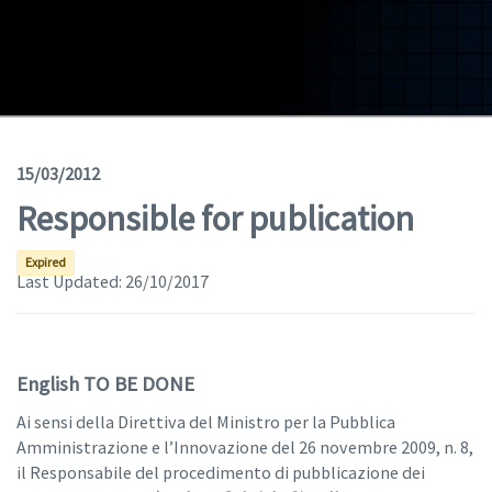
Geodata
Documents
News
(Opens in a new window)
Geoviewer
15/03/2012
Responsible for publication
Tools
(apre in una nuova finestra)
Help
Expired
Last Updated:
26/10/2017
English TO BE DONE
Ai sensi della Direttiva del Ministro per la Pubblica
Amministrazione e l’Innovazione del 26 novembre 2009, n. 8,
il Responsabile del procedimento di pubblicazione dei