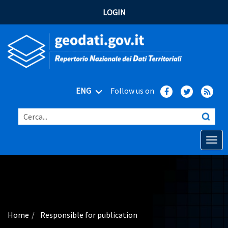
LOGIN
ENG
Follow us on
Cerca...
Open o
Home
Main topics
Advanced search
Home
Responsible for publication