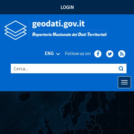
LOGIN
ENG
Follow us on
Cerca...
Open o
Home
Main topics
Advanced search