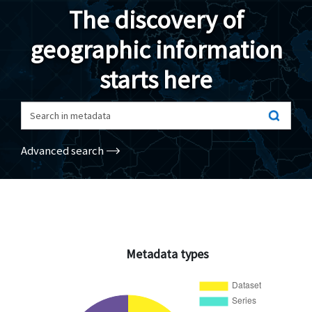
The discovery of
Geodata
geographic information
Documents
starts here
News
(Opens in a new window)
Geoviewer
Search in metadata
Tools
Advanced search
(apre in una nuova finestra)
Help