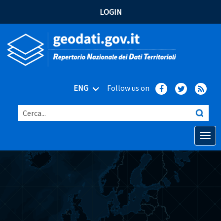
LOGIN
ENG
Follow us on
Cerca...
Open o
Home
Main topics
Advanced search