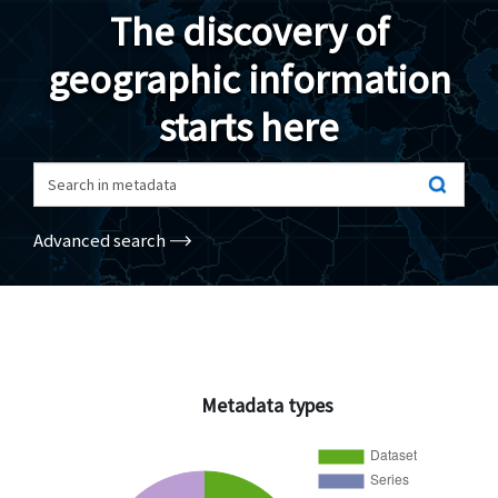
The discovery of
Geodata
geographic information
Documents
starts here
News
(Opens in a new window)
Geoviewer
Search in metadata
Tools
Advanced search
(apre in una nuova finestra)
Help