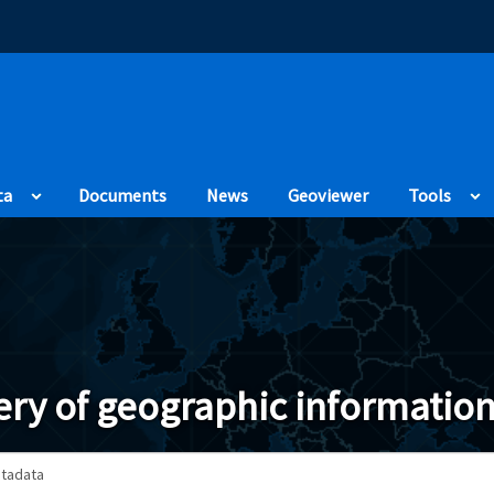
(Opens in a new
ta
Documents
News
Geoviewer
Tools
ry of geographic information
tadata