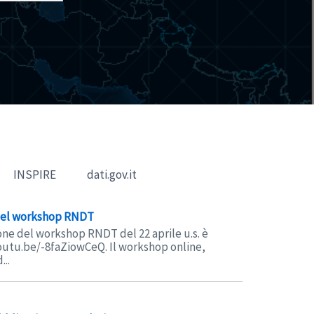
INSPIRE
dati.gov.it
 del workshop RNDT
one del workshop RNDT del 22 aprile u.s. è
youtu.be/-8faZiowCeQ. Il workshop online,
...