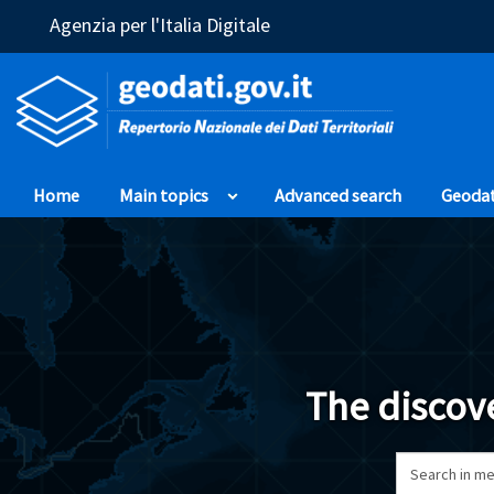
(Opens in a new window)
Agenzia per l'Italia Digitale
Home
Main topics
Advanced search
Geoda
The discove
Search in me