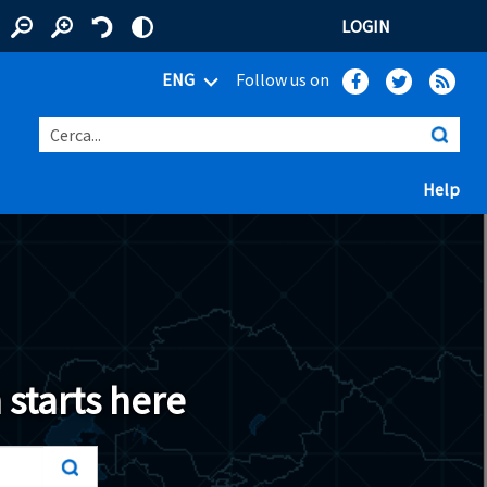
LOGIN
ENG
Follow us on
Cerca...
(ap
Help
 window)
 starts here