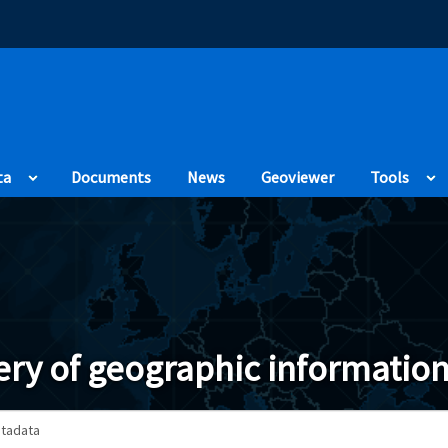
(Opens in a new
ta
Documents
News
Geoviewer
Tools
ry of geographic information
tadata