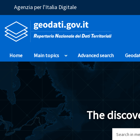
(Opens in a new window)
Agenzia per l'Italia Digitale
Home
Main topics
Advanced search
Geoda
The discove
Search in me