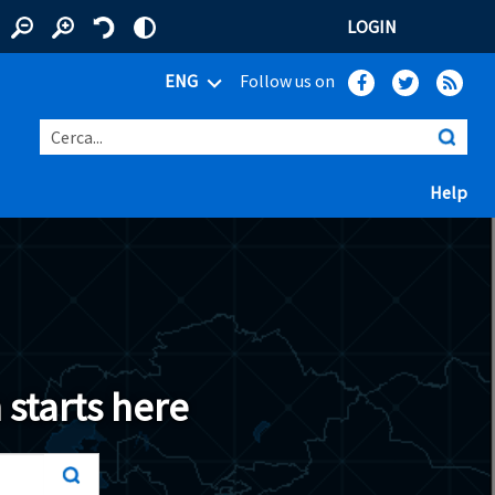
LOGIN
ENG
Follow us on
Cerca...
(ap
Help
 window)
 starts here