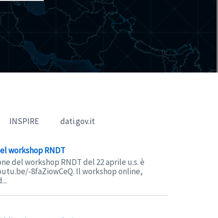
INSPIRE
dati.gov.it
 del workshop RNDT
one del workshop RNDT del 22 aprile u.s. è
youtu.be/-8faZiowCeQ. Il workshop online,
...