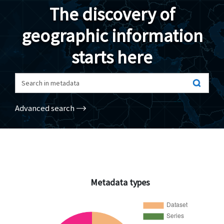
The discovery of
Geodata
geographic information
Documents
starts here
News
(Opens in a new window)
Geoviewer
Search in metadata
Tools
Advanced search
(apre in una nuova finestra)
Help