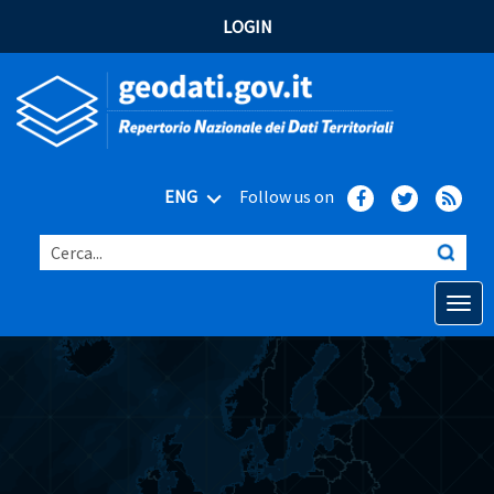
LOGIN
ENG
Follow us on
Cerca...
Open o
Home
Main topics
Advanced search