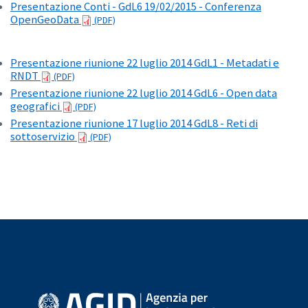
Presentazione Conti - GdL6 19/02/2015 - Conferenza
OpenGeoData
Presentazione riunione 22 luglio 2014 GdL1 - Metadati e
RNDT
Presentazione riunione 22 luglio 2014 GdL6 - Open data
geografici
Presentazione riunione 17 luglio 2014 GdL8 - Reti di
sottoservizio