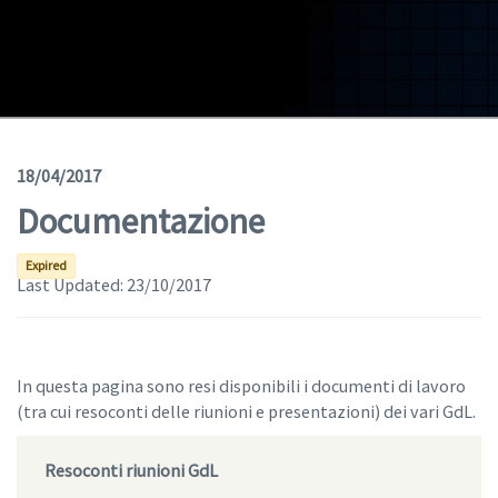
Geodata
Documents
News
(Opens in a new window)
Geoviewer
18/04/2017
Documentazione
Tools
(apre in una nuova finestra)
Help
Expired
Last Updated:
23/10/2017
In questa pagina sono resi disponibili i documenti di lavoro
(tra cui resoconti delle riunioni e presentazioni) dei vari GdL.
Resoconti riunioni GdL