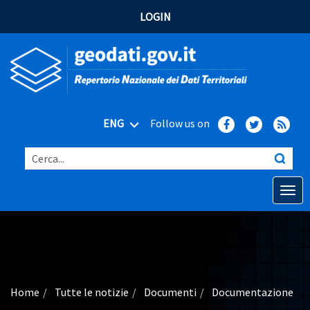
LOGIN
ENG
Follow us on
Cerca...
Open o
Home
Main topics
Advanced search
Home
Tutte le notizie
Documenti
Documentazione