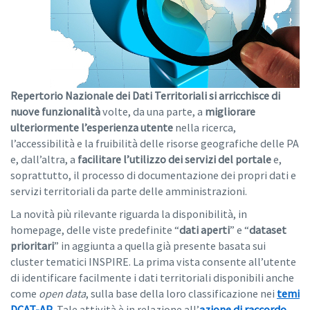
Repertorio Nazionale dei Dati Territoriali si arricchisce di
nuove funzionalità
volte, da una parte, a
migliorare
ulteriormente l’esperienza utente
nella ricerca,
l’accessibilità e la fruibilità delle risorse geografiche delle PA
e, dall’altra, a
facilitare l’utilizzo dei servizi del portale
e,
soprattutto, il processo di documentazione dei propri dati e
servizi territoriali da parte delle amministrazioni.
La novità più rilevante riguarda la disponibilità, in
homepage, delle viste predefinite “
dati aperti
” e “
dataset
prioritari
” in aggiunta a quella già presente basata sui
cluster tematici INSPIRE. La prima vista consente all’utente
di identificare facilmente i dati territoriali disponibili anche
come
open data
, sulla base della loro classificazione nei
temi
DCAT-AP
. Tale attività è in relazione all’
azione di raccordo