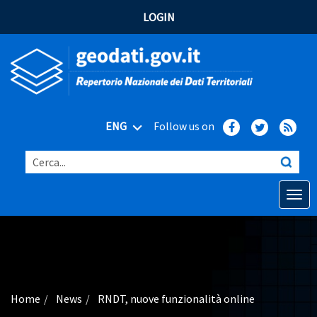
LOGIN
ENG
Follow us on
Cerca...
Open o
Home
Main topics
Advanced search
Home
News
RNDT, nuove funzionalità online