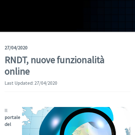
Geodata
Documents
News
(Opens in a new window)
Geoviewer
27/04/2020
RNDT, nuove funzionalità
Tools
online
(apre in una nuova finestra)
Help
Last Updated:
27/04/2020
Il
portale
del