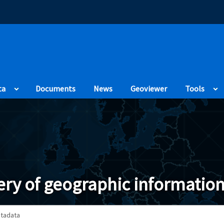
(Opens in a new
ta
Documents
News
Geoviewer
Tools
ry of geographic information
tadata