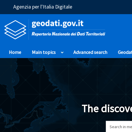
(Opens in a new window)
Agenzia per l'Italia Digitale
Home
Main topics
Advanced search
Geoda
The discove
Search in me