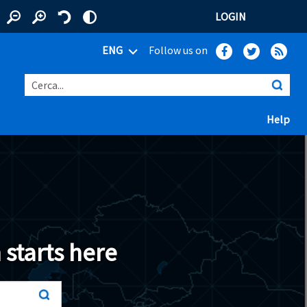
LOGIN
ENG
Follow us on
Cerca...
(ap
Help
 window)
 starts here