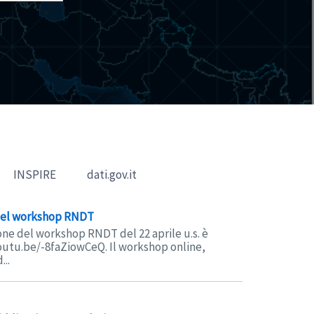
INSPIRE
dati.gov.it
 del workshop RNDT
one del workshop RNDT del 22 aprile u.s. è
youtu.be/-8faZiowCeQ. Il workshop online,
...