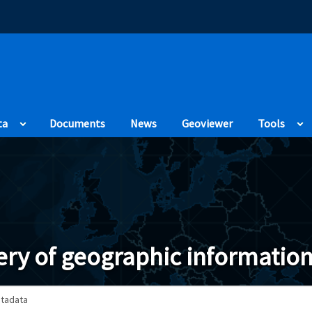
(Opens in a new
ta
Documents
News
Geoviewer
Tools
ry of geographic information
tadata