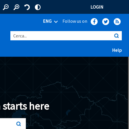
LOGIN
ENG
Follow us on
Cerca...
(ap
Help
 window)
 starts here