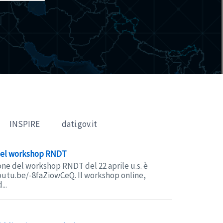
INSPIRE
dati.gov.it
 del workshop RNDT
one del workshop RNDT del 22 aprile u.s. è
youtu.be/-8faZiowCeQ. Il workshop online,
...