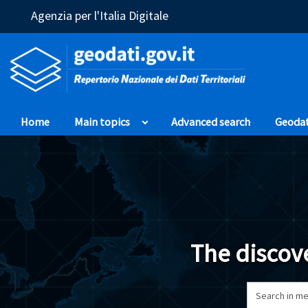
(Opens in a new window)
Agenzia per l'Italia Digitale
Home
Main topics
Advanced search
Geoda
The discove
Search in me