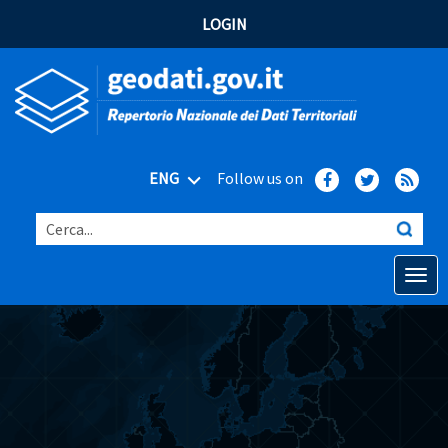
LOGIN
ENG
Follow us on
Cerca...
Open o
Home
Main topics
Advanced search