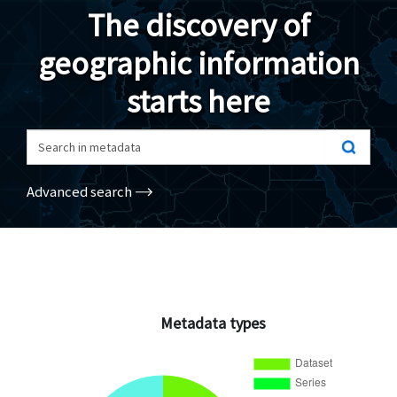
The discovery of
Geodata
geographic information
Documents
starts here
News
(Opens in a new window)
Geoviewer
Search in metadata
Tools
Advanced search
(apre in una nuova finestra)
Help