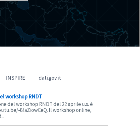
INSPIRE
dati.gov.it
 del workshop RNDT
one del workshop RNDT del 22 aprile u.s. è
youtu.be/-8faZiowCeQ. Il workshop online,
...