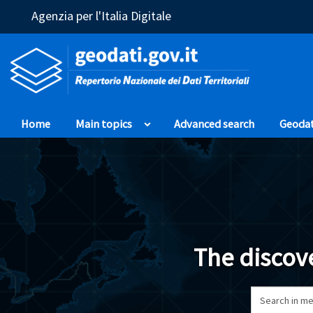
(Opens in a new window)
Agenzia per l'Italia Digitale
Home
Main topics
Advanced search
Geoda
The discove
Search in me