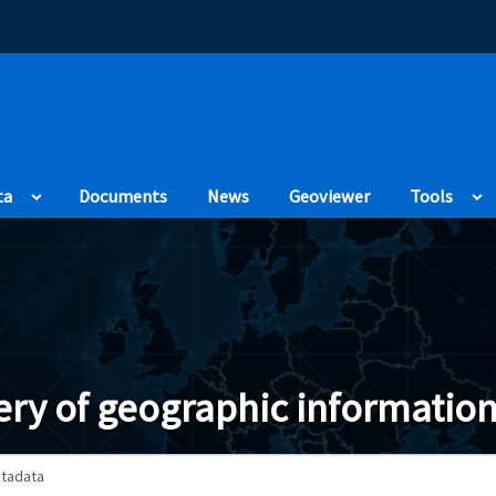
(Opens in a new
ta
Documents
News
Geoviewer
Tools
ry of geographic information
tadata