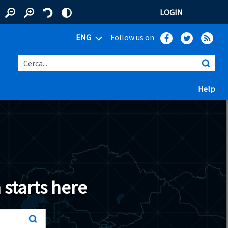
LOGIN
ENG
Follow us on
Cerca...
(ap
Help
 window)
 starts here