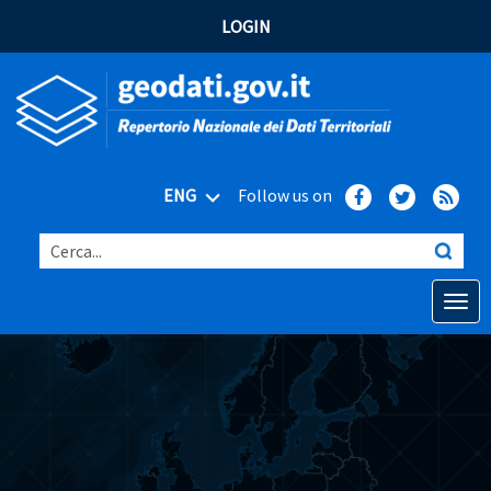
LOGIN
ENG
Follow us on
Cerca...
Open o
Home
Main topics
Advanced search