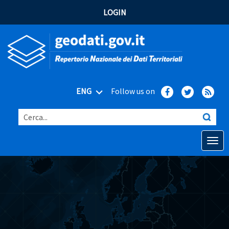
LOGIN
ENG
Follow us on
Cerca...
Open o
Home
Main topics
Advanced search