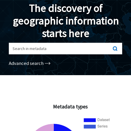
The discovery of
Geodata
geographic information
Documents
starts here
News
(Opens in a new window)
Geoviewer
Search in metadata
Tools
Advanced search
(apre in una nuova finestra)
Help