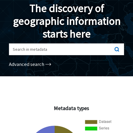
The discovery of
Geodata
geographic information
Documents
starts here
News
(Opens in a new window)
Geoviewer
Search in metadata
Tools
Advanced search
(apre in una nuova finestra)
Help