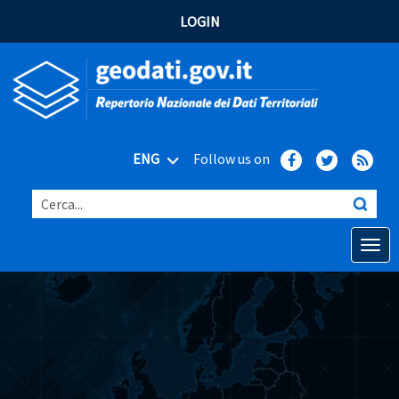
LOGIN
ENG
Follow us on
Cerca...
Open o
Home
Main topics
Advanced search