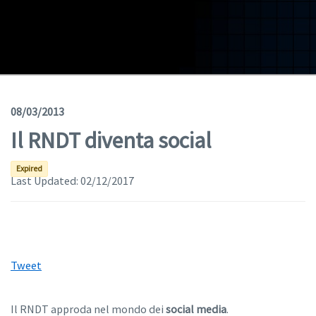
Geodata
Documents
News
(Opens in a new window)
Geoviewer
08/03/2013
Il RNDT diventa social
Tools
(apre in una nuova finestra)
Help
Expired
Last Updated:
02/12/2017
Tweet
Il RNDT approda nel mondo dei
social media
.