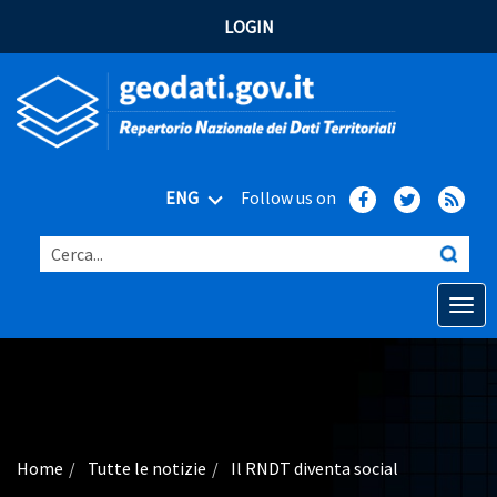
LOGIN
ENG
Follow us on
Cerca...
Open o
Home
Main topics
Advanced search
Home
Tutte le notizie
Il RNDT diventa social