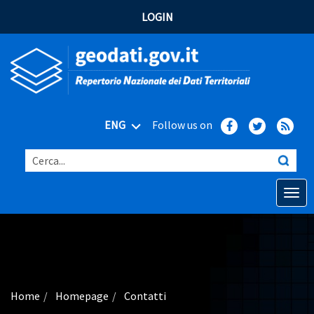
LOGIN
ENG
Follow us on
Cerca...
Open o
Home
Main topics
Advanced search
Home
Homepage
Contatti