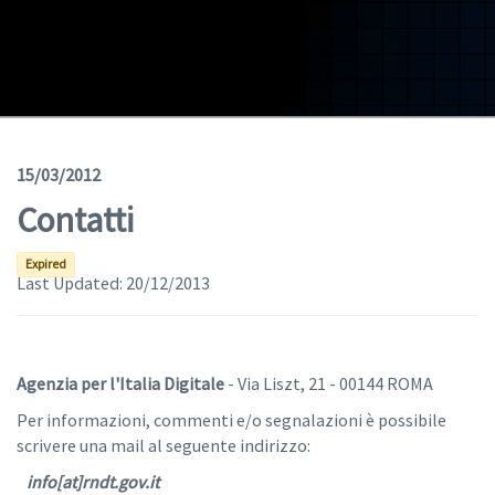
Geodata
Documents
News
(Opens in a new window)
Geoviewer
15/03/2012
Contatti
Tools
(apre in una nuova finestra)
Help
Expired
Last Updated:
20/12/2013
Agenzia per l'Italia Digitale
- Via Liszt, 21 - 00144 ROMA
Per informazioni, commenti e/o segnalazioni è possibile
scrivere una mail al seguente indirizzo:
info[at]rndt.gov.it