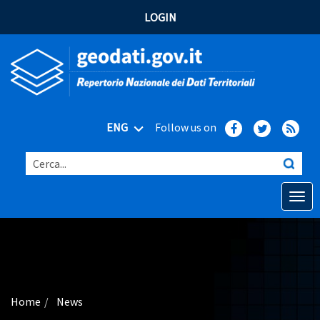
LOGIN
ENG
Follow us on
Cerca...
Open o
Home
Main topics
Advanced search
Home
News