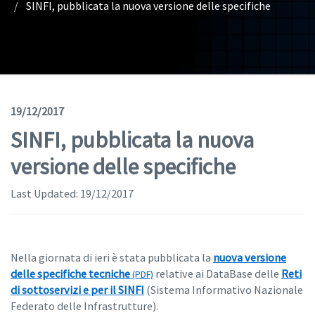
SINFI, pubblicata la nuova versione delle specifiche
Geodata
Documents
News
(Opens in a new window)
Geoviewer
19/12/2017
SINFI, pubblicata la nuova
Tools
versione delle specifiche
(apre in una nuova finestra)
Help
Last Updated:
19/12/2017
Nella giornata di ieri è stata pubblicata la
nuova versione
delle specifiche tecniche
relative ai DataBase delle
Reti
di sottoservizi e per il SINFI
(Sistema Informativo Nazionale
Federato delle Infrastrutture).