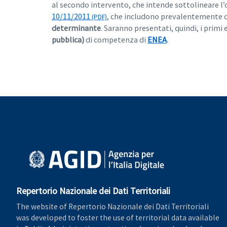
al secondo intervento, che intende sottolineare l’
10/11/2011
, che includono prevalentemente con
determinante
. Saranno presentati, quindi, i primi 
pubblica)
di competenza di
ENEA
.
Repertorio Nazionale dei Dati Territoriali
The website of Repertorio Nazionale dei Dati Territoriali
was developed to foster the use of territorial data available