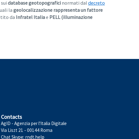
 sui
database geotopografici
normati dal
decreto
uali la
geolocalizzazione rappresenta un fattore
tito da
Infratel Italia
e
PELL (illuminazione
Contacts
AgID - Agenzia per l'Italia Digitale
Via Liszt 21 - 00144 Roma
Chat Skype:
rndt.help