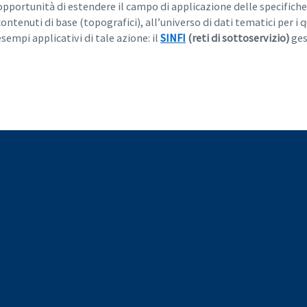
opportunità di estendere il campo di applicazione delle specifiche
tenuti di base (topografici), all’universo di dati tematici per i q
esempi applicativi di tale azione: il
SINFI
(reti di sottoservizio)
ges