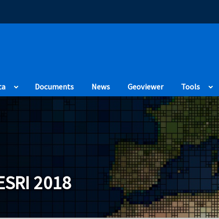
(Opens in a new
ta
Documents
News
Geoviewer
Tools
ESRI 2018