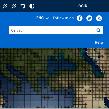
LOGIN
ENG
Follow us on
Cerca...
(ap
Help
 window)