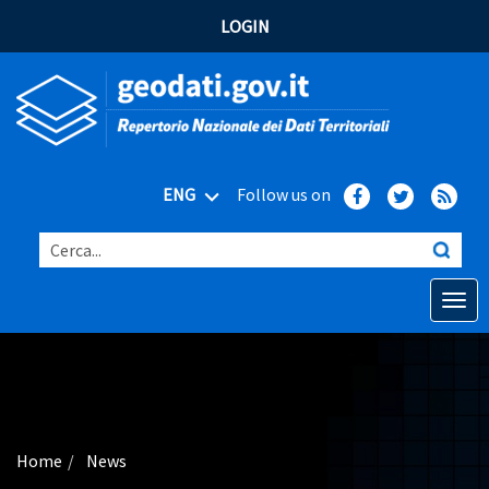
LOGIN
ENG
Follow us on
Cerca...
Open o
Home
Main topics
Advanced search
Home
News