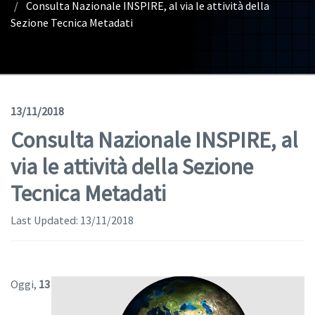
Consulta Nazionale INSPIRE, al via le attività della
Geodata
Sezione Tecnica Metadati
Documents
News
(Opens in a new window)
Geoviewer
13/11/2018
Consulta Nazionale INSPIRE, al
Tools
via le attività della Sezione
(apre in una nuova finestra)
Help
Tecnica Metadati
Last Updated:
13/11/2018
Oggi,
13