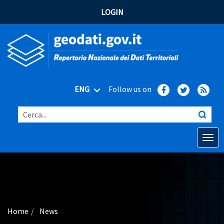
LOGIN
ENG
Follow us on
Cerca...
Open o
Home
Main topics
Advanced search
Home
News