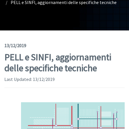
PELL e SINFI, aggiornamenti delle specifiche tecniche
Geodata
Documents
News
(Opens in a new window)
Geoviewer
13/12/2019
PELL e SINFI, aggiornamenti
Tools
delle specifiche tecniche
(apre in una nuova finestra)
Help
Last Updated:
13/12/2019