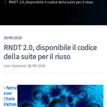
RNDT 2.0, disponibile il codice della suite per il riuso
Geodata
Documents
News
(Opens in a new window)
Geoviewer
29/09/2020
RNDT 2.0, disponibile il codice
Tools
della suite per il riuso
(apre in una nuova finestra)
Help
Last Updated:
28/09/2020
L'
Agenzi
a per
l'Italia
Digitale