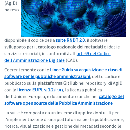
(AgID)
ha reso
disponibile il codice della
suite RNDT 2.0
, il software
sviluppato per il
catalogo nazionale dei metadati
di dati e
servizi territoriali, in conformità all'
art. 69 del Codice
dell'Amministrazione Digitale
(CAD).
Coerentemente con le
Linee Guida su acquisizione e riuso di
software per le pubbliche amministrazioni
, detto codice è
pubblicato sulla
piattaforma GitHub
nei repository di AgID
con la
licenza EUPL v. 1.2
, la licenza pubblica
dell'Unione Europea, e documentato anche nel
catalogo del
software open source della Pubblica Amministrazione
.
La suite è composta da un insieme di applicazioni utili per
l'implementazione di una piattaforma per la pubblicazione,
ricerca, visualizzazione e gestione dei metadati secondo le