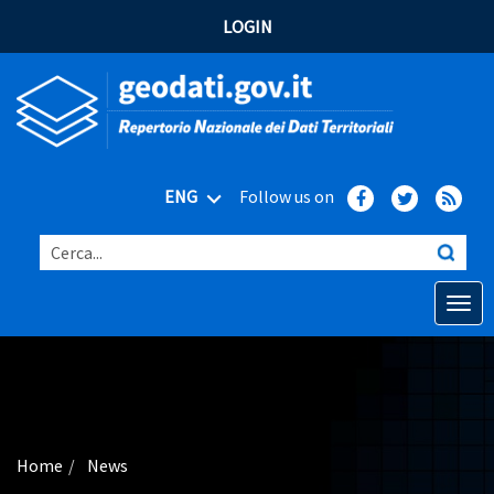
LOGIN
ENG
Follow us on
Cerca...
Open o
Home
Main topics
Advanced search
Home
News