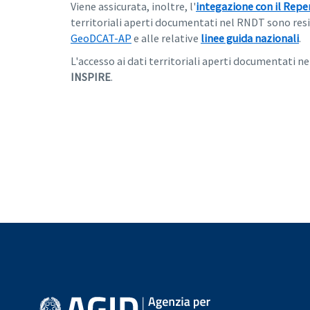
Viene assicurata, inoltre, l'
integazione con il Reper
territoriali aperti documentati nel RNDT sono resi 
GeoDCAT-AP
e alle relative
linee guida nazionali
.
L'accesso ai dati territoriali aperti documentati 
INSPIRE
.