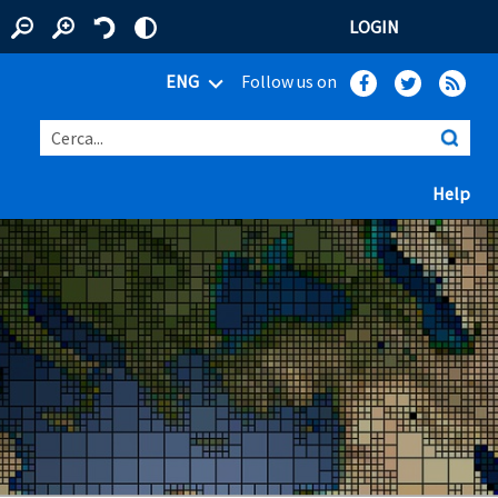
LOGIN
ENG
Follow us on
Cerca...
(ap
Help
 window)