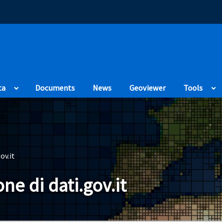
(Opens in a new
ta
Documents
News
Geoviewer
Tools
ov.it
ne di dati.gov.it