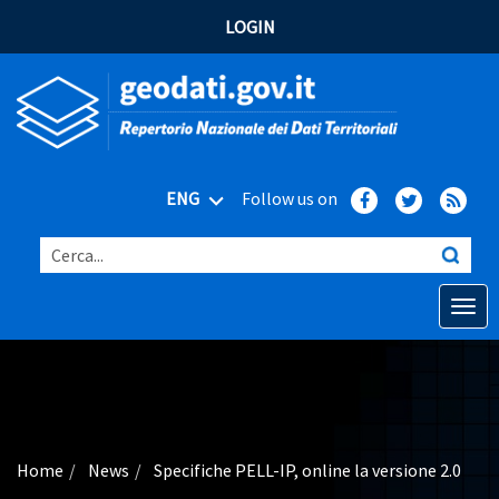
LOGIN
ENG
Follow us on
Cerca...
Open o
Home
Main topics
Advanced search
Home
News
Specifiche PELL-IP, online la versione 2.0