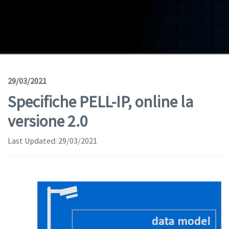
Geodata
Documents
News
(Opens in a new window)
Geoviewer
29/03/2021
Specifiche PELL-IP, online la
Tools
versione 2.0
(apre in una nuova finestra)
Help
Last Updated:
29/03/2021