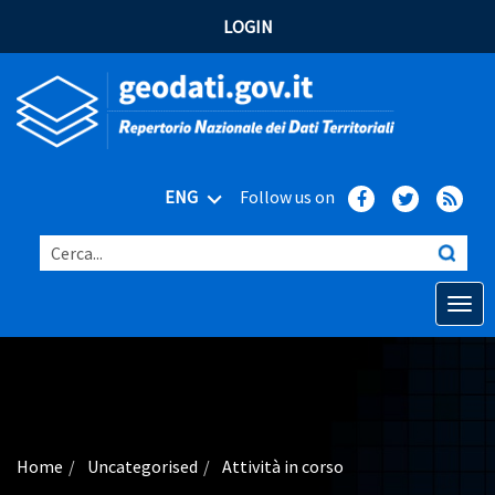
LOGIN
ENG
Follow us on
Cerca...
Open o
Home
Main topics
Advanced search
Home
Uncategorised
Attività in corso