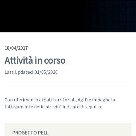
Geodata
Documents
News
(Opens in a new window)
Geoviewer
18/04/2017
Attività in corso
Tools
Last Updated:
(apre in una nuova finestra)
01/05/2026
Help
Con riferimento ai dati territoriali, AgID è impegnata
fattivamente nelle attività indicate di seguito.
PROGETTO PELL