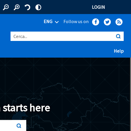
LOGIN
ENG
Follow us on
Cerca...
(ap
Help
 window)
 starts here