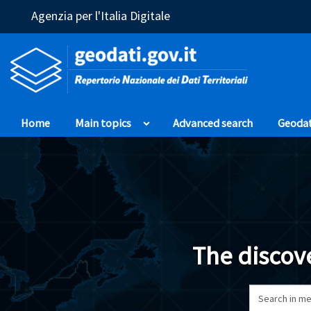
(Opens in a new window)
Agenzia per l'Italia Digitale
Home
Main topics
Advanced search
Geoda
The discove
Search in me