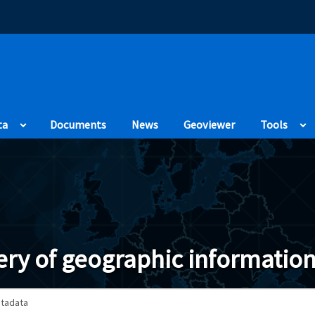
(Opens in a new
ta
Documents
News
Geoviewer
Tools
ry of geographic information
tadata