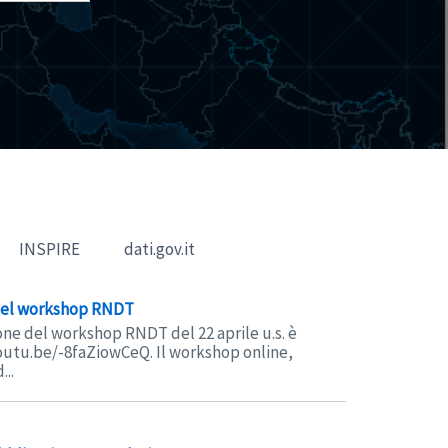
INSPIRE
dati.gov.it
 del workshop RNDT
one del workshop RNDT del 22 aprile u.s. è
youtu.be/-8faZiowCeQ. Il workshop online,
...