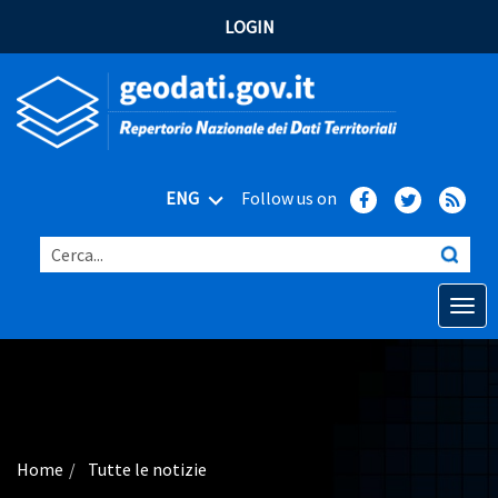
LOGIN
ENG
Follow us on
Cerca...
Open o
Home
Main topics
Advanced search
Home
Tutte le notizie