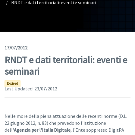
RNDT e dati territoriali: eventi e seminari
Geodata
Documents
News
(Opens in a new window)
Geoviewer
17/07/2012
RNDT e dati territoriali: eventi e
Tools
seminari
(apre in una nuova finestra)
Help
Expired
Last Updated:
23/07/2012
Nelle more della piena attuazione delle recenti norme (D.L.
22 giugno 2012, n. 83) che prevedono l'istituzione
dell'
Agenzia per l'Italia Digitale
, l'Ente soppresso DigitPA