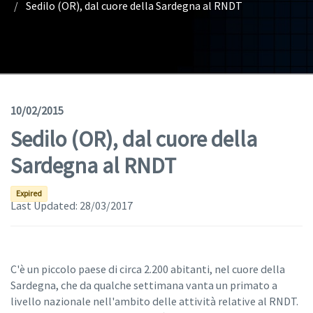
Sedilo (OR), dal cuore della Sardegna al RNDT
Geodata
Documents
News
(Opens in a new window)
Geoviewer
10/02/2015
Sedilo (OR), dal cuore della
Tools
Sardegna al RNDT
(apre in una nuova finestra)
Help
Expired
Last Updated:
28/03/2017
C'è un piccolo paese di circa 2.200 abitanti, nel cuore della
Sardegna, che da qualche settimana vanta un primato a
livello nazionale nell'ambito delle attività relative al RNDT.