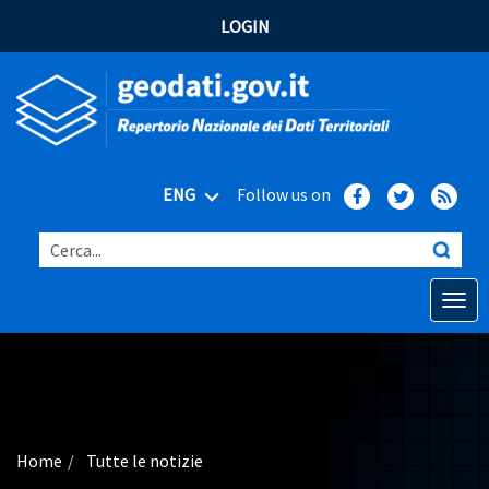
LOGIN
ENG
Follow us on
Cerca...
Open o
Home
Main topics
Advanced search
Home
Tutte le notizie