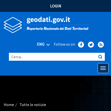
LOGIN
ENG
Follow us on
Cerca...
Open o
Home
Main topics
Advanced search
Home
Tutte le notizie