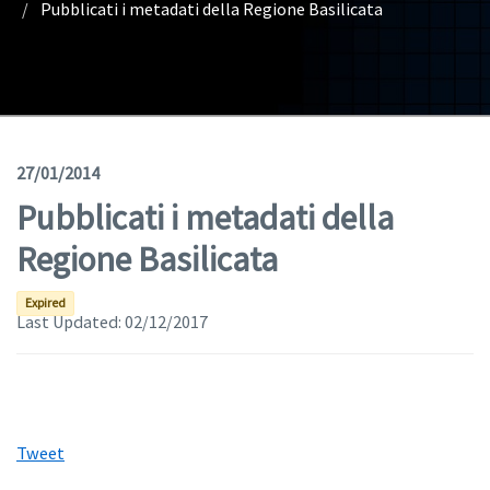
Pubblicati i metadati della Regione Basilicata
Geodata
Documents
News
(Opens in a new window)
Geoviewer
27/01/2014
Pubblicati i metadati della
Tools
Regione Basilicata
(apre in una nuova finestra)
Help
Expired
Last Updated:
02/12/2017
Tweet