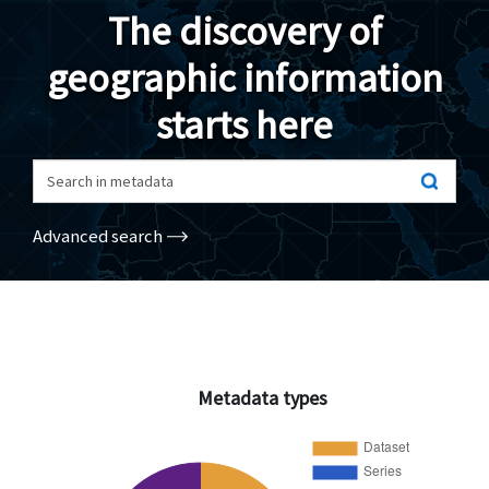
The discovery of
Geodata
geographic information
Documents
starts here
News
(Opens in a new window)
Geoviewer
Search in metadata
Tools
Advanced search
(apre in una nuova finestra)
Help