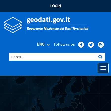
LOGIN
ENG
Follow us on
Cerca...
Open o
Home
Main topics
Advanced search