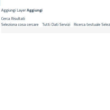
GeoViewer RNDT
Visualizzatore cartografico RNDT con strumenti di selezione layer, 
Aggiungi Layer
Aggiungi
Cerca
Risultati
Seleziona cosa cercare
Tutti
Dati
Servizi
Ricerca testuale
Selez