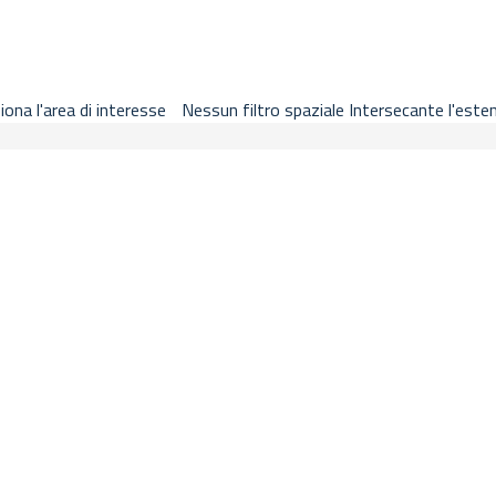
ricerca metadati, basemap, legenda, segnalibri, stampa e guida nella
iona l'area di interesse
Nessun filtro spaziale
Intersecante l'este