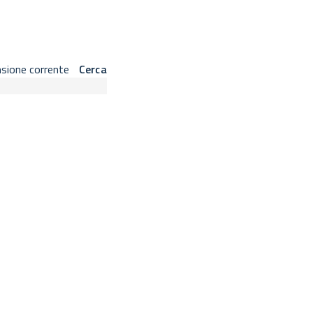
 barra laterale sinistra.
nsione corrente
Cerca