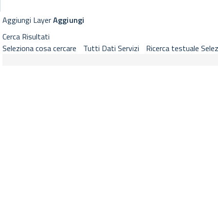
GeoViewer RNDT
Visualizzatore cartografico RNDT con strumenti di selezione layer, 
Aggiungi Layer
Aggiungi
Cerca
Risultati
Seleziona cosa cercare
Tutti
Dati
Servizi
Ricerca testuale
Selez