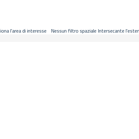
ricerca metadati, basemap, legenda, segnalibri, stampa e guida nella
iona l'area di interesse
Nessun filtro spaziale
Intersecante l'este