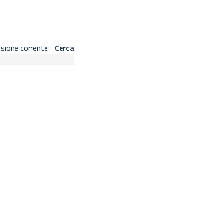
 barra laterale sinistra.
nsione corrente
Cerca