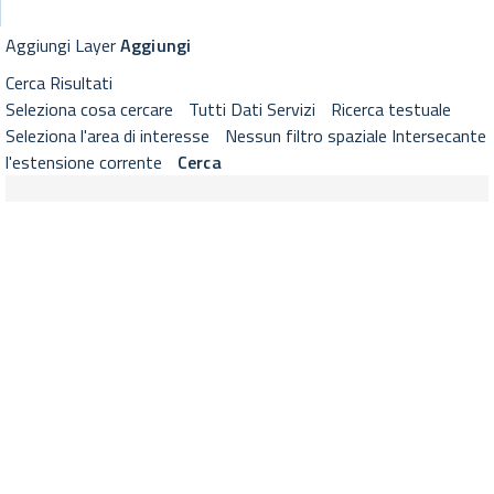
GeoViewer RNDT
Visualizzatore cartografico RNDT con strumenti di selezione layer, 
Aggiungi Layer
Aggiungi
Cerca
Risultati
Seleziona cosa cercare
Tutti
Dati
Servizi
Ricerca testuale
Seleziona l'area di interesse
Nessun filtro spaziale
Intersecante
l'estensione corrente
Cerca