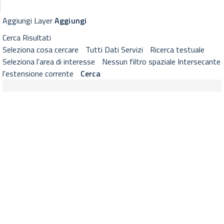
GeoViewer RNDT
Visualizzatore cartografico RNDT con strumenti di selezione layer, 
Aggiungi Layer
Aggiungi
Cerca
Risultati
Seleziona cosa cercare
Tutti
Dati
Servizi
Ricerca testuale
Seleziona l'area di interesse
Nessun filtro spaziale
Intersecante
l'estensione corrente
Cerca