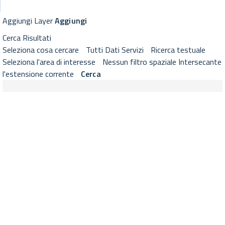
GeoViewer RNDT
Visualizzatore cartografico RNDT con strumenti di selezione layer, 
Aggiungi Layer
Aggiungi
Cerca
Risultati
Seleziona cosa cercare
Tutti
Dati
Servizi
Ricerca testuale
Seleziona l'area di interesse
Nessun filtro spaziale
Intersecante
l'estensione corrente
Cerca