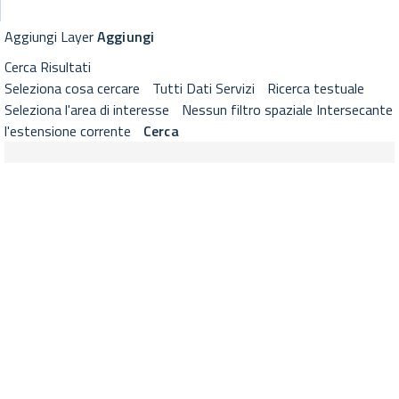
GeoViewer RNDT
Visualizzatore cartografico RNDT con strumenti di selezione layer, 
Aggiungi Layer
Aggiungi
Cerca
Risultati
Seleziona cosa cercare
Tutti
Dati
Servizi
Ricerca testuale
Seleziona l'area di interesse
Nessun filtro spaziale
Intersecante
l'estensione corrente
Cerca