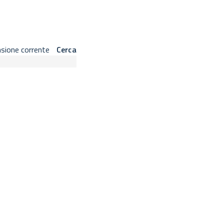
 barra laterale sinistra.
nsione corrente
Cerca