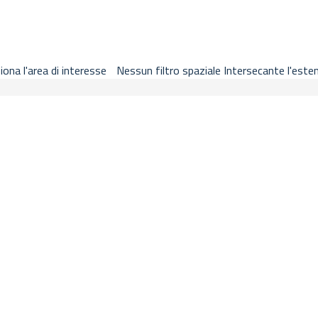
ricerca metadati, basemap, legenda, segnalibri, stampa e guida nella
iona l'area di interesse
Nessun filtro spaziale
Intersecante l'este