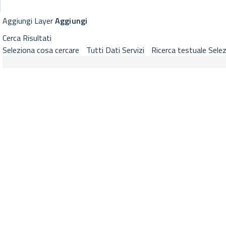
GeoViewer RNDT
Visualizzatore cartografico RNDT con strumenti di selezione layer, 
Aggiungi Layer
Aggiungi
Cerca
Risultati
Seleziona cosa cercare
Tutti
Dati
Servizi
Ricerca testuale
Selez