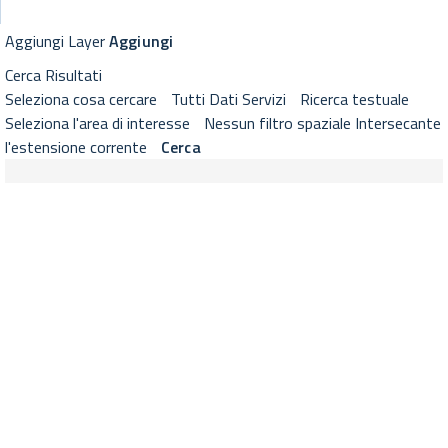
GeoViewer RNDT
Visualizzatore cartografico RNDT con strumenti di selezione layer, 
Aggiungi Layer
Aggiungi
Cerca
Risultati
Seleziona cosa cercare
Tutti
Dati
Servizi
Ricerca testuale
Seleziona l'area di interesse
Nessun filtro spaziale
Intersecante
l'estensione corrente
Cerca