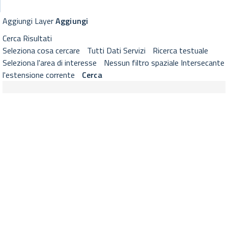
GeoViewer RNDT
Visualizzatore cartografico RNDT con strumenti di selezione layer, 
Aggiungi Layer
Aggiungi
Cerca
Risultati
Seleziona cosa cercare
Tutti
Dati
Servizi
Ricerca testuale
Seleziona l'area di interesse
Nessun filtro spaziale
Intersecante
l'estensione corrente
Cerca