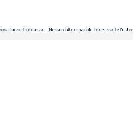
ricerca metadati, basemap, legenda, segnalibri, stampa e guida nella
iona l'area di interesse
Nessun filtro spaziale
Intersecante l'este