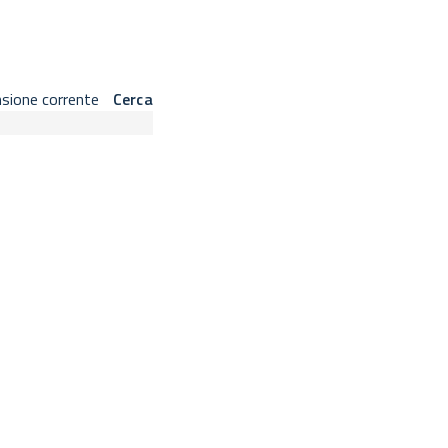
 barra laterale sinistra.
nsione corrente
Cerca