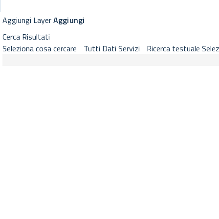
GeoViewer RNDT
Visualizzatore cartografico RNDT con strumenti di selezione layer, 
Aggiungi Layer
Aggiungi
Cerca
Risultati
Seleziona cosa cercare
Tutti
Dati
Servizi
Ricerca testuale
Selez