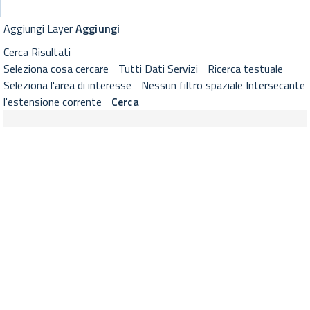
GeoViewer RNDT
Visualizzatore cartografico RNDT con strumenti di selezione layer, 
Aggiungi Layer
Aggiungi
Cerca
Risultati
Seleziona cosa cercare
Tutti
Dati
Servizi
Ricerca testuale
Seleziona l'area di interesse
Nessun filtro spaziale
Intersecante
l'estensione corrente
Cerca