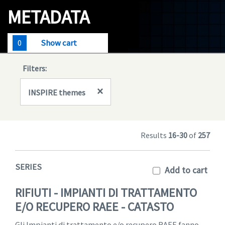
Geodata
METADATA
Documents
0
Show cart
News
Filters:
(Opens in a new window)
Geoviewer
×
INSPIRE themes
Tools
(apre in una nuova finestra)
Help
Results
16-30
of
257
SERIES
Add to cart
RIFIUTI - IMPIANTI DI TRATTAMENTO
E/O RECUPERO RAEE - CATASTO
Gli Impianti di trattamento e/o recupero RAEE fanno