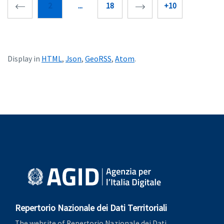
2
...
18
+10
HTML
Json
GeoRSS
Atom
Display in
,
,
,
.
Repertorio Nazionale dei Dati Territoriali
The website of Repertorio Nazionale dei Dati