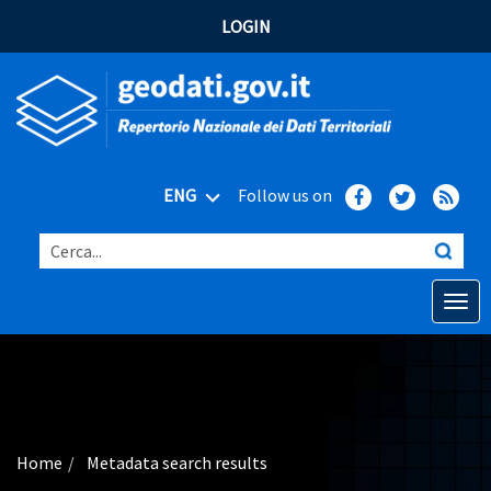
LOGIN
ENG
Follow us on
Cerca...
Open o
Home
Main topics
Advanced search
Home
Metadata search results