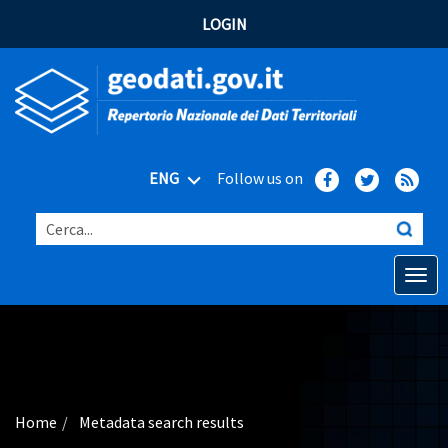
LOGIN
ENG
Follow us on
Cerca...
Open o
Home
Main topics
Advanced search
Home
Metadata search results