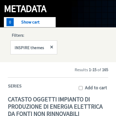
Geodata
METADATA
Documents
0
Show cart
News
Filters:
(Opens in a new window)
Geoviewer
×
INSPIRE themes
Tools
(apre in una nuova finestra)
Help
Results
1-15
of
165
SERIES
Add to cart
CATASTO OGGETTI IMPIANTO DI
PRODUZIONE DI ENERGIA ELETTRICA
DA FONTI NON RINNOVABILI