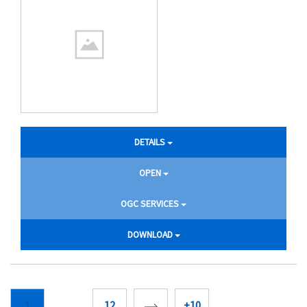
DETAILS
OPEN
OGC SERVICES
DOWNLOAD
1
...
12
+10