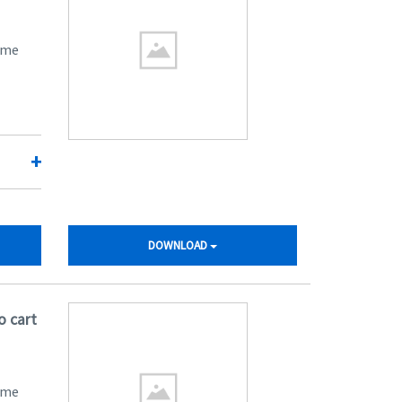
ome
+
DOWNLOAD
o cart
ome