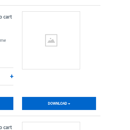
o cart
ome
+
DOWNLOAD
o cart