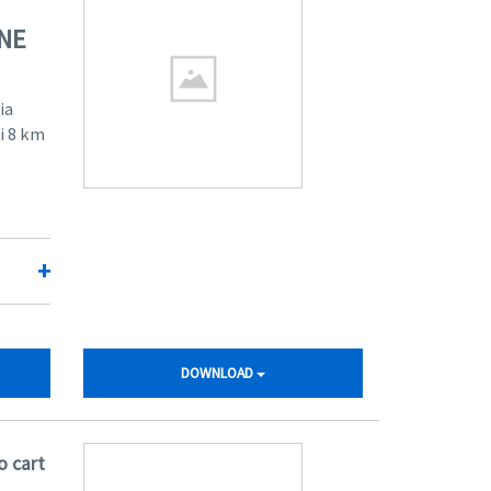
ONE
ia
di 8 km
+
DOWNLOAD
o cart