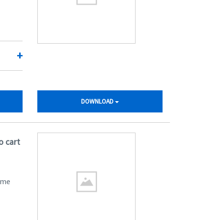
+
DOWNLOAD
o cart
ome