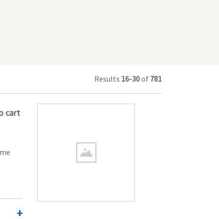
Results
16-30
of
781
o cart
ome
+