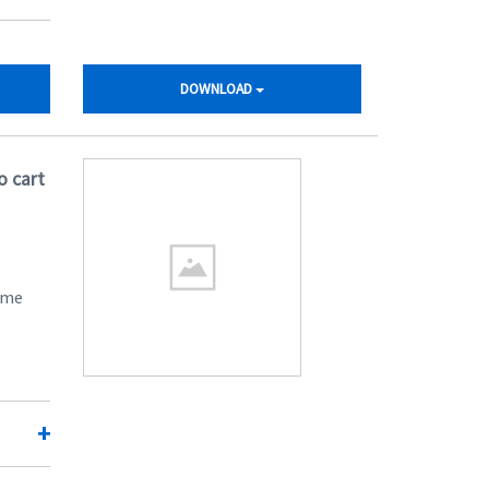
DOWNLOAD
o cart
ome
+