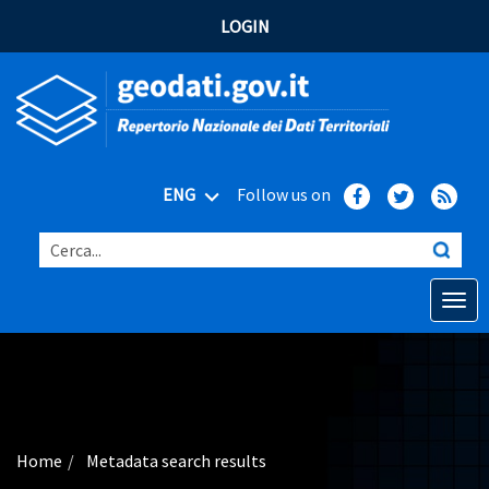
LOGIN
ENG
Follow us on
Cerca...
Open o
Home
Main topics
Advanced search
Home
Metadata search results