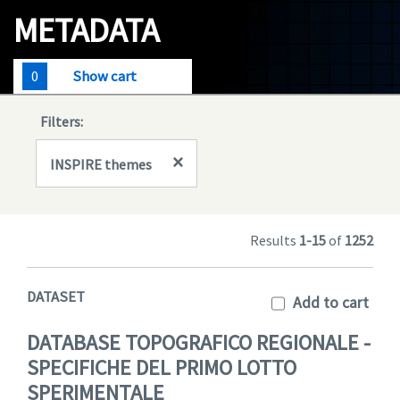
Geodata
METADATA
Documents
0
Show cart
News
Filters:
(Opens in a new window)
Geoviewer
×
INSPIRE themes
Tools
(apre in una nuova finestra)
Help
Results
1-15
of
1252
DATASET
Add to cart
DATABASE TOPOGRAFICO REGIONALE -
SPECIFICHE DEL PRIMO LOTTO
SPERIMENTALE