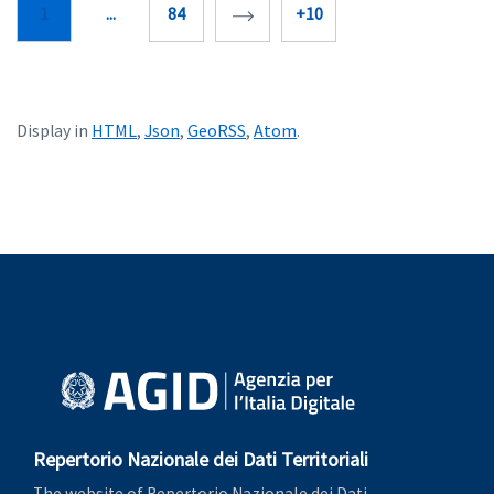
1
...
84
+10
HTML
Json
GeoRSS
Atom
Display in
,
,
,
.
Repertorio Nazionale dei Dati Territoriali
The website of Repertorio Nazionale dei Dati